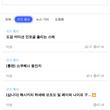
전체
굿즈·홍보
뉴스·기타
도원향
굿즈·홍보
도검 커미션 인포글 올리는 스레
익명
35
07-30
굿즈·홍보
[통판] 쇼쿠헤시 동인지
익명
4
07-20
굿즈·홍보
[삽니다] 헤시키리 하세베 모조도 및 페이퍼 나이프 구…
익명
07-18