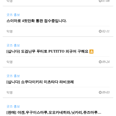
익명
07-08
굿즈·홍보
스이마로 4컷만화 통판 접수중입니다.
익명
02-11
굿즈·홍보
[삽니다] 도검난무 푸티토 PUTITTO 피규어 구해요
익명
09-24
굿즈·홍보
[삽니다] 쇼쿠다이키리 미츠타다 라비코레
익명
09-03
굿즈·홍보
[판매] 야겐,우구이스마루,오오카네히라,닛카리,쥬즈마루…