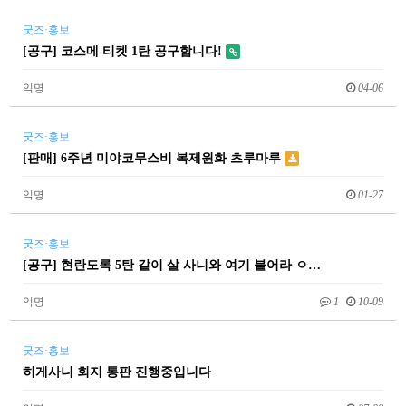
굿즈·홍보
[공구] 코스메 티켓 1탄 공구합니다!
익명
04-06
굿즈·홍보
[판매] 6주년 미야코무스비 복제원화 츠루마루
익명
01-27
굿즈·홍보
[공구] 현란도록 5탄 같이 살 사니와 여기 붙어라 ㅇ…
익명
1
10-09
굿즈·홍보
히게사니 회지 통판 진행중입니다