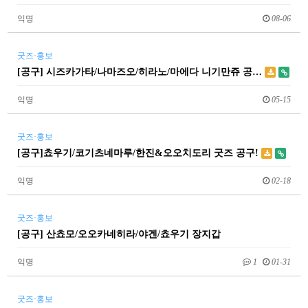
익명
08-06
굿즈·홍보
[공구] 시즈카가타/나마즈오/히라노/마에다 니기만쥬 공…
익명
05-15
굿즈·홍보
[공구]쵸우기/코기츠네마루/한진&오오치도리 굿즈 공구!
익명
02-18
굿즈·홍보
[공구] 산쵸모/오오카네히라/야겐/쵸우기 장지갑
익명
1
01-31
굿즈·홍보