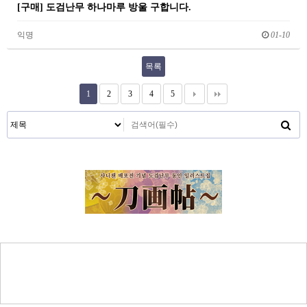
[구매] 도검난무 하나마루 방울 구합니다.
익명
01-10
목록
1
2
3
4
5