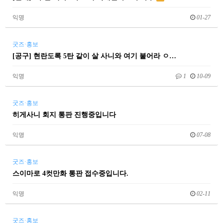
익명
01-27
굿즈·홍보
[공구] 현란도록 5탄 같이 살 사니와 여기 붙어라 ㅇ…
익명
1
10-09
굿즈·홍보
히게사니 회지 통판 진행중입니다
익명
07-08
굿즈·홍보
스이마로 4컷만화 통판 접수중입니다.
익명
02-11
굿즈·홍보