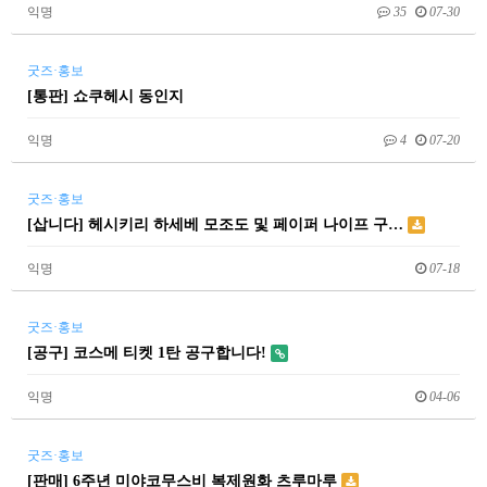
익명
35
07-30
굿즈·홍보
[통판] 쇼쿠헤시 동인지
익명
4
07-20
굿즈·홍보
[삽니다] 헤시키리 하세베 모조도 및 페이퍼 나이프 구…
익명
07-18
굿즈·홍보
[공구] 코스메 티켓 1탄 공구합니다!
익명
04-06
굿즈·홍보
[판매] 6주년 미야코무스비 복제원화 츠루마루