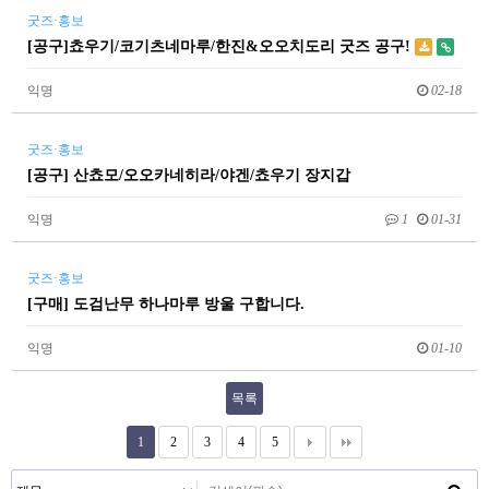
굿즈·홍보
[공구]쵸우기/코기츠네마루/한진&오오치도리 굿즈 공구!
익명
02-18
굿즈·홍보
[공구] 산쵸모/오오카네히라/야겐/쵸우기 장지갑
익명
1
01-31
굿즈·홍보
[구매] 도검난무 하나마루 방울 구합니다.
익명
01-10
목록
1
2
3
4
5