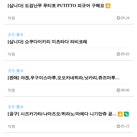
[삽니다] 도검난무 푸티토 PUTITTO 피규어 구해요
익명
09-24
굿즈·홍보
[삽니다] 쇼쿠다이키리 미츠타다 라비코레
익명
09-03
굿즈·홍보
[판매] 야겐,우구이스마루,오오카네히라,닛카리,쥬즈마루…
익명
08-06
굿즈·홍보
[공구] 시즈카가타/나마즈오/히라노/마에다 니기만쥬 공…
익명
05-15