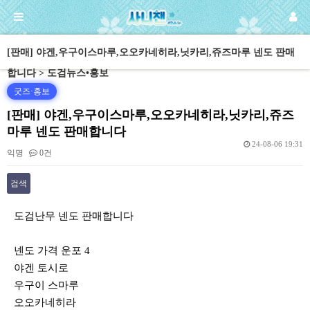
[판매] 야겐,우구이스마루,오오카네히라,닛카리,쥬즈마루 넨도 판매
합니다 > 도검뉴스•홍보
굿즈·홍보
[판매] 야겐,우구이스마루,오오카네히라,닛카리,쥬즈
마루 넨도 판매합니다
24-08-06 19:31
익명
0건
검색
본문
도검난무 넨도 판매합니다
넨도 가격 운포 4
야겐 토시로
우구이 스마루​
오오카네히라