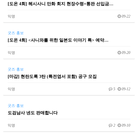
[도온 4회] 헤시사니 만화 회지 현장수령+통판 선입금…
익명
09-22
굿즈·홍보
[도온 4회] <사니와를 위한 일본도 이야기 특> 예약…
익명
09-20
굿즈·홍보
[마감] 현란도록 3탄 (특전엽서 포함) 공구 모집
익명
5
09-12
굿즈·홍보
도검남사 넨도 판매합니다
익명
2
09-10