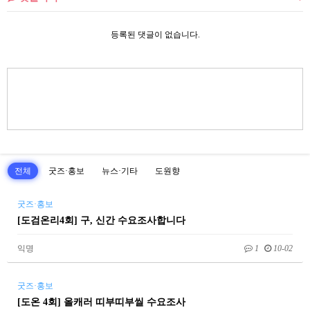
등록된 댓글이 없습니다.
전체
굿즈·홍보
뉴스·기타
도원향
굿즈·홍보
[도검온리4회] 구, 신간 수요조사합니다
익명
1
10-02
굿즈·홍보
[도온 4회] 올캐러 띠부띠부씰 수요조사