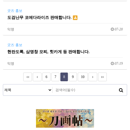
굿즈·홍보
도검난무 코에다라이즈 판매합니다.
익명
07-20
굿즈·홍보
현란도록, 삼명창 모찌, 힛카게 등 판매합니다.
익명
07-19
6
7
8
9
10