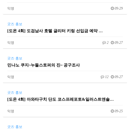
익명
09-29
굿즈·홍보
[도온 4회] 도검남사 호텔 글리터 키링 선입금 예약 …
익명
2
09-27
굿즈·홍보
민나노 쿠지~누들스토퍼의 진~ 공구조사
익명
12
09-27
굿즈·홍보
[도온 4회] 아와타구치 단도 코스프레포토&일러스트앤솔…
익명
09-25
굿즈·홍보