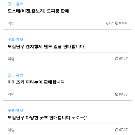
굿즈·홍보
도스테(비전,혼노지) 모찌등 판매
익명
2
09-07
굿즈·홍보
도검난무 겐지형제 넨도 일괄 판매합니다
익명
08-17
굿즈·홍보
미카즈키 피타누이 판매합니다
익명
08-12
굿즈·홍보
도검난무 다양한 굿즈 판매합니다 ㅜㅇㅜ)/
익명
07-27