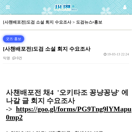
[사챈배포전]도검 소설 회지 수요조사 > 도검뉴스•홍보
굿즈·홍보
[사챈배포전]도검 소설 회지 수요조사
19-03-13 22:24
익명
0건
본문
사챈배포전 채4  '오키타조 꽁냥꽁냥' 에 
나갈 글 회지 수요조사
->  
https://goo.gl/forms/PG9Tng9lYMapu
0mp2