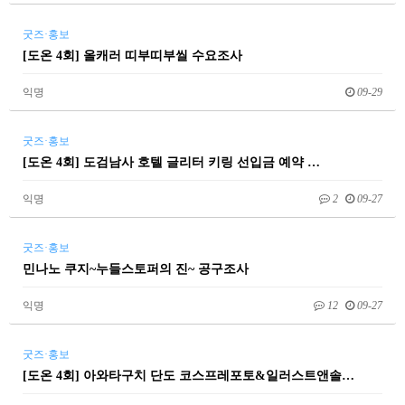
굿즈·홍보
[도온 4회] 올캐러 띠부띠부씰 수요조사
익명
09-29
굿즈·홍보
[도온 4회] 도검남사 호텔 글리터 키링 선입금 예약 …
익명
2
09-27
굿즈·홍보
민나노 쿠지~누들스토퍼의 진~ 공구조사
익명
12
09-27
굿즈·홍보
[도온 4회] 아와타구치 단도 코스프레포토&일러스트앤솔…