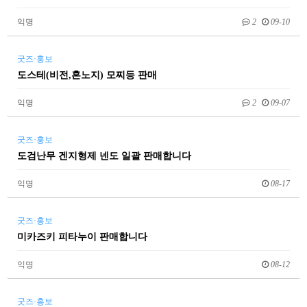
익명
2
09-10
굿즈·홍보
도스테(비전,혼노지) 모찌등 판매
익명
2
09-07
굿즈·홍보
도검난무 겐지형제 넨도 일괄 판매합니다
익명
08-17
굿즈·홍보
미카즈키 피타누이 판매합니다
익명
08-12
굿즈·홍보