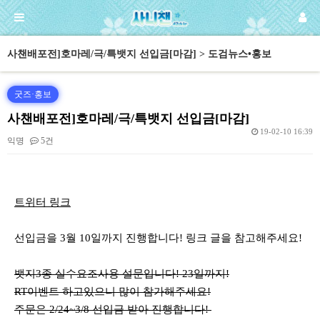
사챈배포전]호마레/극/특뱃지 선입금[마감] > 도검뉴스•홍보
굿즈·홍보
사챈배포전]호마레/극/특뱃지 선입금[마감]
19-02-10 16:39
익명
5건
본문
트위터 링크
선입금을 3월 10일까지 진행합니다! 링크 글을 참고해주세요!
뱃지3종 실수요조사용 설문입니다! 23일까지!
RT이벤트 하고있으니 많이 참가해주세요!
주문은 2/24~3/8 선입금 받아 진행합니다!