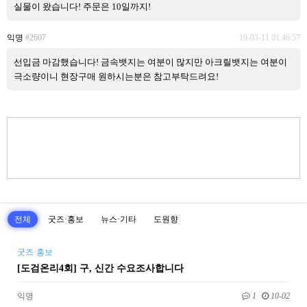
실물이 왔습니다! 주문은 10일까지!
익명
#2607
19-03-11 01:46:57
선입금 마감했습니다! 금속뱃지는 여분이 많지만 아크릴뱃지는 여분이
극소량이니 현장구매 원하시는분은 참고부탁드려요!
전체
굿즈·홍보
뉴스·기타
도원향
굿즈·홍보
[도검온리4회] 구, 신간 수요조사합니다
익명
1
10-02