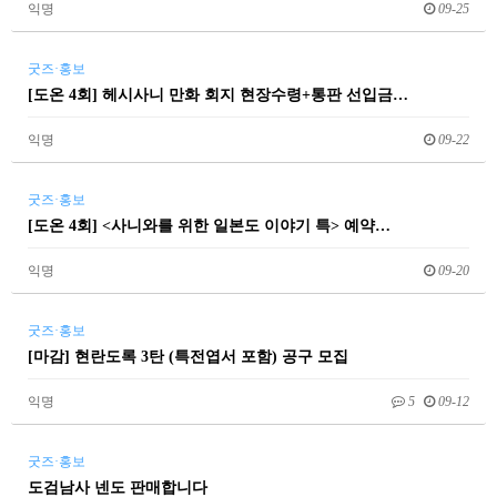
익명
09-25
굿즈·홍보
[도온 4회] 헤시사니 만화 회지 현장수령+통판 선입금…
익명
09-22
굿즈·홍보
[도온 4회] <사니와를 위한 일본도 이야기 특> 예약…
익명
09-20
굿즈·홍보
[마감] 현란도록 3탄 (특전엽서 포함) 공구 모집
익명
5
09-12
굿즈·홍보
도검남사 넨도 판매합니다