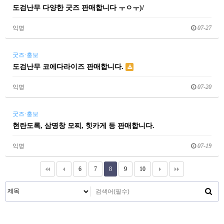
도검난무 다양한 굿즈 판매합니다 ㅜㅇㅜ)/
익명
07-27
굿즈·홍보
도검난무 코에다라이즈 판매합니다.
익명
07-20
굿즈·홍보
현란도록, 삼명창 모찌, 힛카게 등 판매합니다.
익명
07-19
6
7
8
9
10