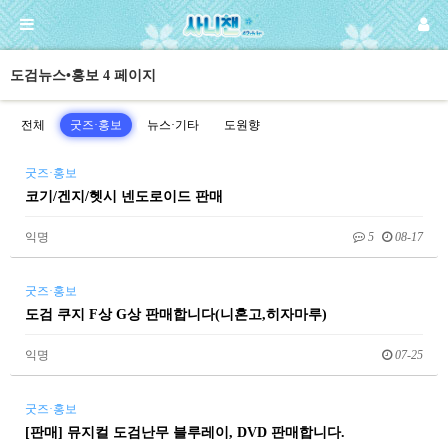
도검뉴스•홍보 4 페이지
전체
굿즈·홍보
뉴스·기타
도원향
굿즈·홍보
코기/겐지/헷시 넨도로이드 판매
익명
5
08-17
굿즈·홍보
도검 쿠지 F상 G상 판매합니다(니혼고,히자마루)
익명
07-25
굿즈·홍보
[판매] 뮤지컬 도검난무 블루레이, DVD 판매합니다.