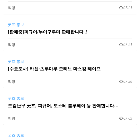
익명
07-21
굿즈·홍보
[판매중]피규어/누이구루미 판매합니다..!
익명
07-21
굿즈·홍보
[수요조사] 카센·츠루마루 모티브 마스킹 테이프
익명
07-20
굿즈·홍보
도검난무 굿즈, 피규어, 도스테 블루레이 등 판매합니다…
익명
07-09
굿즈·홍보