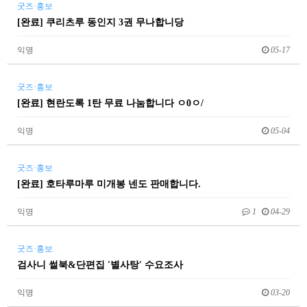
굿즈·홍보
[완료] 쿠리츠루 동인지 3권 무나합니당
익명
05-17
굿즈·홍보
[완료] 현란도록 1탄 무료 나눔합니다 ㅇ0ㅇ/
익명
05-04
굿즈·홍보
[완료] 호타루마루 미개봉 넨도 판매합니다.
익명
1
04-29
굿즈·홍보
검사니 썰북&단편집 '별사탕' 수요조사
익명
03-20