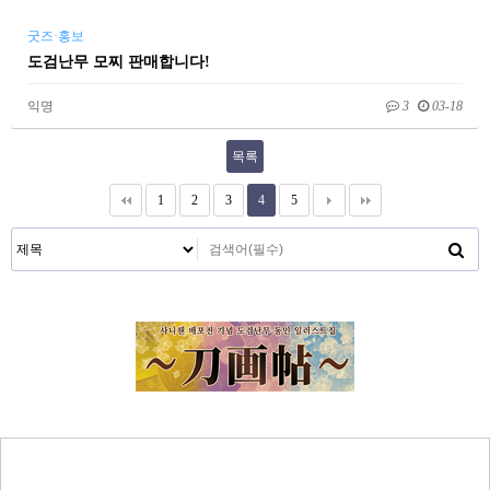
굿즈·홍보
도검난무 모찌 판매합니다!
익명
3
03-18
목록
1
2
3
4
5