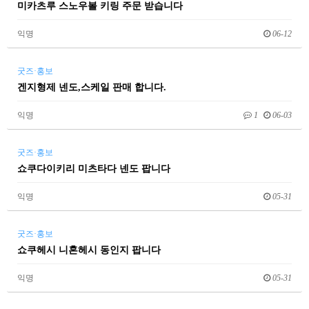
미카츠루 스노우볼 키링 주문 받습니다
익명
06-12
굿즈·홍보
겐지형제 넨도,스케일 판매 합니다.
익명
1
06-03
굿즈·홍보
쇼쿠다이키리 미츠타다 넨도 팝니다
익명
05-31
굿즈·홍보
쇼쿠헤시 니혼헤시 동인지 팝니다
익명
05-31