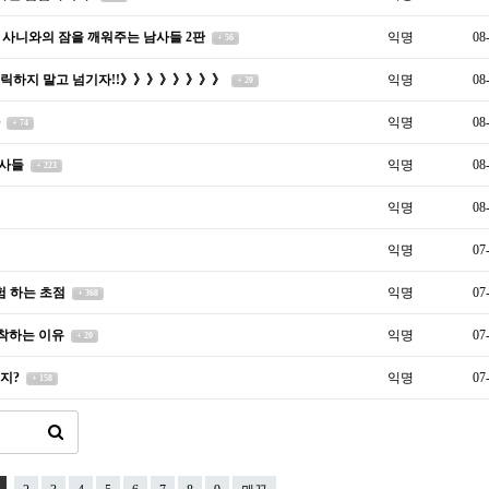
 사니와의 잠을 깨워주는 남사들 2판
익명
08
+ 56
릭하지 말고 넘기자!!》》》》》》》》
익명
08
+ 20
다
익명
08
+ 74
남사들
익명
08
+ 223
익명
08
익명
07
험 하는 초점
익명
07
+ 368
집착하는 이유
익명
07
+ 20
인지?
익명
07
+ 158