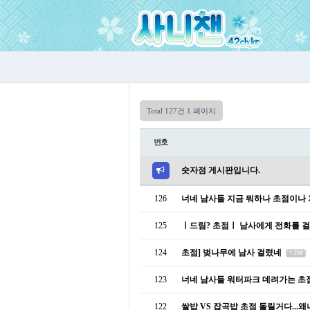
Total 127건
1 페이지
번호
숫자점 게시판입니다.
126
너네 남사들 지금 뭐하나 초점이나
125
ㅣ드림? 초점ㅣ 남사에게 전화를 
124
초점] 벚나무에 남사 걸렸네
+ 210
123
너네 남사들 워터파크 데려가는 초
122
쌀밥 VS 잡곡밥 초점 돌릴거다...