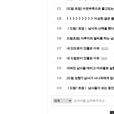
121
[드림 초점] 수면부족으로 졸고있는
120
》》》》》》》》》이상한 글은 클
119
ㅣ드림? 초점ㅣ 남사와 산책을 했
118
드림초점] 아루지와 팔씨름 하는 
117
내 단도운이 안좋은 이유
+ 117
116
내 드랍운이 안좋은 이유
+ 37
115
어려진 남사들 데리고 마쉬멜로 실
114
[드림 성향?] 남사가 사니와에게 
113
ㅣ드림? 초점ㅣ 남사들이 보는 동