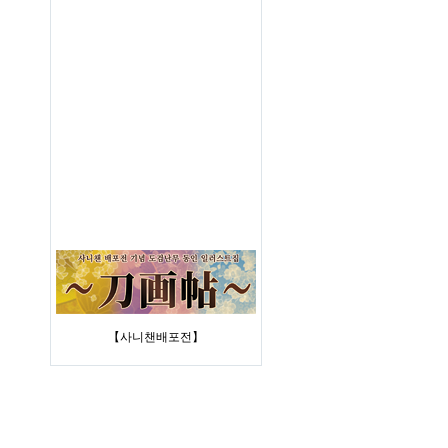
【사니챈배포전】