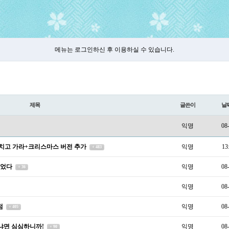
메뉴는 로그인하신 후 이용하실 수 있습니다.
제목
글쓴이
날
익명
08
 치고 가라+크리스마스 버전 추가
익명
13
+ 483
걸었다
익명
08
+ 36
익명
08
점
익명
08
+ 405
왜냐면 심심하니까!
익명
08
+ 90