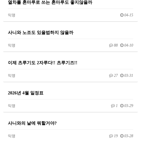
열차를 혼마루로 쓰는 혼마루도 좋지않을까
익명
04-15
사니와 노조도 있을법하지 않을까
익명
88
04-10
이제 츠루기도 2자루다!! 츠루기즈!!
익명
27
03-31
2026년 4월 일정표
익명
1
03-29
사니와의 날에 뭐할거야?
익명
19
03-28