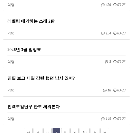
익명
456
03-23
레벨링 얘기하는 스레 2판
익명
134
03-23
2026년 3월 일정표
익명
5
03-23
진필 보고 제일 감탄 했던 남사 있어?
익명
18
03-23
인력도검난무 판도 세워본다
익명
149
03-22
6
7
8
9
10