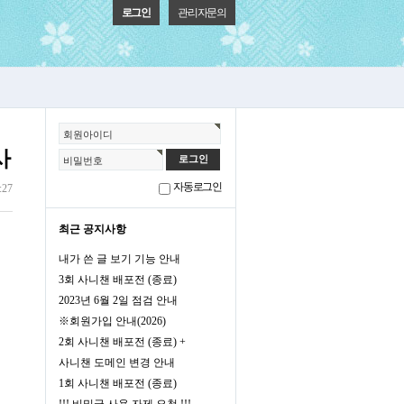
로그인
관리자문의
회원아이디
사
비밀번호
회원가입
정보찾기
자동로그인
:27
최근 공지사항
내가 쓴 글 보기 기능 안내
3회 사니챈 배포전 (종료)
2023년 6월 2일 점검 안내
※회원가입 안내(2026)
2회 사니챈 배포전 (종료) +
사니챈 도메인 변경 안내
1회 사니챈 배포전 (종료)