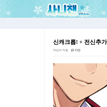
신캐크롭! + 전신추
작성자
익명
13건