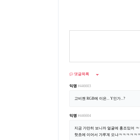
댓글목록
익명
#446603
고비젠 RGB에 이은... Y인가...?
익명
#446604
지금 가만히 보니까 얼굴에 홍조있어 
핫쵸에 이어서 갸루계 오냐ㅋㅋㅋㅋㅋ