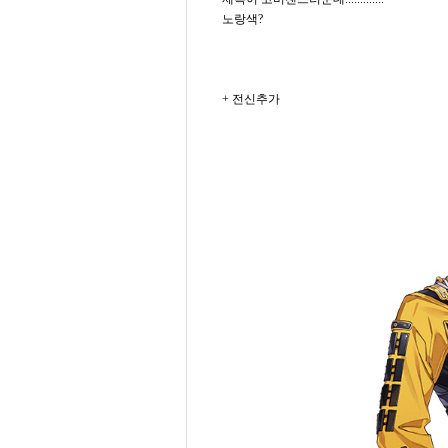
노랑색?
+ 전신추가