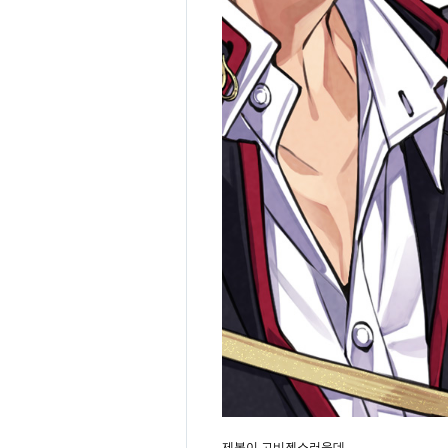
제복이 고비젠스러운데.............