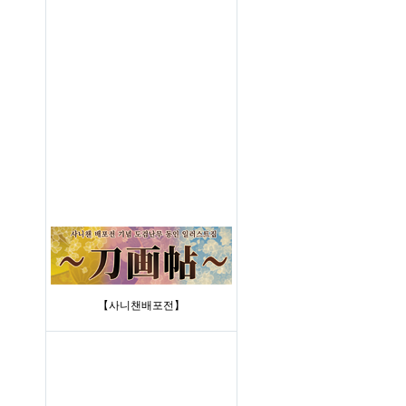
【사니챈배포전】