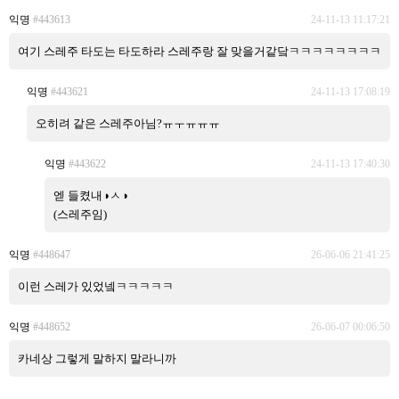
익명
#443613
24-11-13 11:17:21
여기 스레주 타도는 타도하라 스레주랑 잘 맞을거같닼ㅋㅋㅋㅋㅋㅋㅋㅋ
익명
#443621
24-11-13 17:08:19
오히려 같은 스레주아님?ㅠㅜㅠㅠㅠ
익명
#443622
24-11-13 17:40:30
엗 들켰내◑ㅅ◑
(스레주임)
익명
#448647
26-06-06 21:41:25
이런 스레가 있었넼ㅋㅋㅋㅋㅋ
익명
#448652
26-06-07 00:06:50
카네상 그렇게 말하지 말라니까