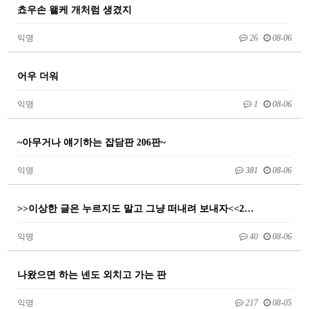
쵸우손 왤케 개처럼 생겼지
익명
26
08-06
어우 더워
익명
1
08-06
~아무거나 얘기하는 잡담판 206판~
익명
381
08-06
>>이상한 글은 누르지도 말고 그냥 떠내려 보내자<<2…
익명
40
08-06
나왔으면 하는 넨도 외치고 가는 판
익명
217
08-05