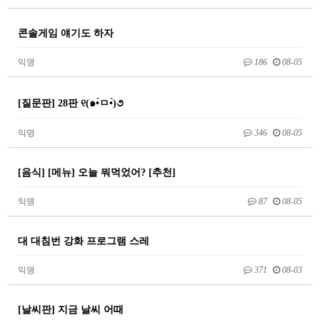
콘솔게임 얘기도 하자
익명
186
08-05
[질문판] 28판 ୧(๑•̀ㅁ•́)૭
익명
346
08-05
[음식] [메뉴] 오늘 뭐먹었어? [추천]
익명
87
08-05
대 대침번 강화 프로그램 스레
익명
371
08-03
[날씨판] 지금 날씨 어때