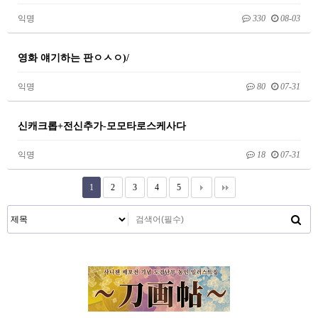
익명
330
08-03
영화 얘기하는 판ㅇㅅㅇ)/
익명
80
07-31
신캐크롭+전신추가-모모타로스케사다
익명
18
07-31
1
2
3
4
5