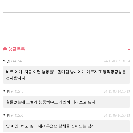
댓글목록
익명
#443543
24-11-08 09:31:54
바로 이거! 지금 이런 행동들!!! 말대답 남사에게 아루지표 등짝팡팡형을
선사합니다
익명
#443545
24-11-08 14:15:19
철들었는데 그렇게 행동하냐고 가만히 바라보고 싶다.
익명
#443556
24-11-09 16:53:13
앗 미안...하고 옆에 내려두었던 본체를 집어드는 남사