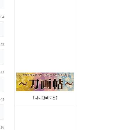
:04
:52
:43
【사니챈배포전】
:05
:16