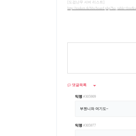
[도검난무 서버 리스트]
http://touken.tk/bbs/board.php?bo_table=free
댓글목록
익명
#305909
부젠니와 여기도~
익명
#305977