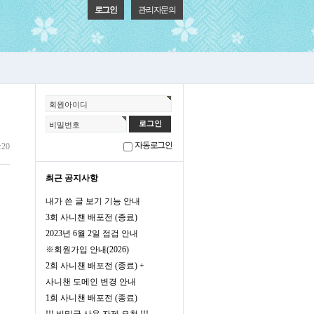
로그인
관리자문의
회원아이디
비밀번호
회원가입
정보찾기
자동로그인
:20
최근 공지사항
내가 쓴 글 보기 기능 안내
3회 사니챈 배포전 (종료)
2023년 6월 2일 점검 안내
※회원가입 안내(2026)
2회 사니챈 배포전 (종료) +
사니챈 도메인 변경 안내
1회 사니챈 배포전 (종료)