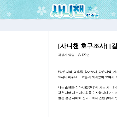
[사니챈 호구조사] [
작성자
익명
120건
#같은지역_덕후를_찾아보자_같은지역_멘션
트위터 해쉬태그 봤는데 재미있어 보여서 ㅇ
나는
山城国(
야마시로쿠니)에 사는 사니와!
같은 서버 사는 사니와들 인사합시다ㅇㅅㅇ
물론 같은 서버에 산다고해서 연련장에서 만