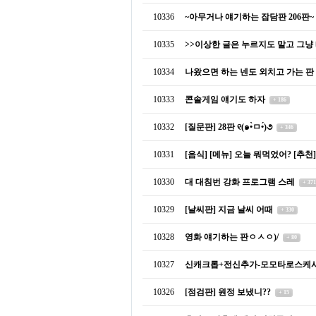
10336
~아무거나 얘기하는 잡담판 206판~
10335
>>이상한 글은 누르지도 말고 그냥
10334
나왔으면 하는 넨도 외치고 가는 판
10333
콘솔게임 얘기도 하자
+ 186
10332
[질문판] 28판 ୧(๑•̀ㅁ•́)૭
+ 346
10331
[음식] [메뉴] 오늘 뭐먹었어? [추천
10330
대 대침번 강화 프로그램 스레
+ 371
10329
[날씨판] 지금 날씨 어때
+ 330
10328
영화 얘기하는 판ㅇㅅㅇ)/
+ 80
10327
신캐크롭+전신추가-모모타로스케
10326
[점검판] 원정 보냈니??
+ 15