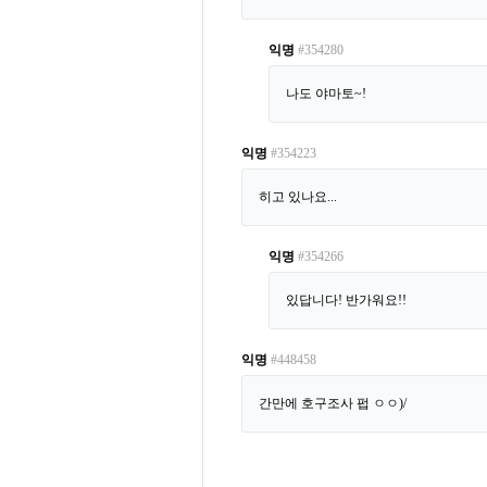
익명
#354280
나도 야마토~!
익명
#354223
히고 있나요...
익명
#354266
있답니다! 반가워요!!
익명
#448458
간만에 호구조사 펍 ㅇㅇ)/