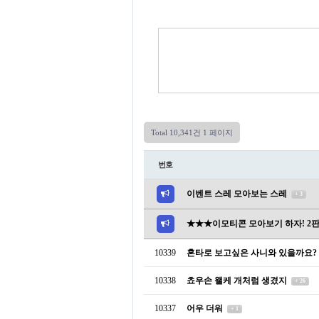
Total 10,341건
1 페이지
번호
이벤트 스레 모아보는 스레
+ 3
★★★이모티콘 모아보기 하자! 2
10339
혼타로 보고싶은 사니와 있을까요?
10338
쵸우손 왤케 개처럼 생겼지
+ 26
10337
어우 더워
+ 1