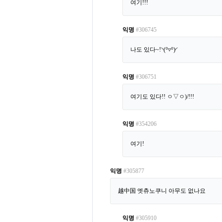
여기!!!
익명
#306745
나도 있다~!◝(⁰▿⁰)◜
익명
#306751
여기도 있다!! ㅇ▽ㅇ)/!!!
익명
#354206
여기!
익명
#305877
越中国 엣츄노쿠니 아무도 없나요
익명
#305910