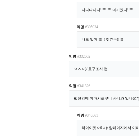
나나나나나!!!!!!!!! 여기있다!!!!!!
익명
#305934
나도 있어!!!!!! 엣츄국!!!!!
익명
#332662
ㅇㅅㅇ)/ 호구조사 펍
익명
#341826
펍된김에 야마시로쿠니 사니와 있나요?(
익명
#346561
하이이잇ㅇ0ㅇ)/ 앞페이지에서 이