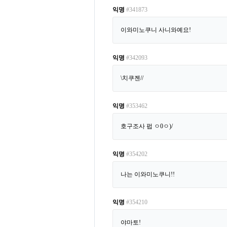
익명
#341873
이와미노쿠니 사니와예요!
익명
#342093
\치쿠젠//
익명
#353462
호구조사 펍 ㅇ0ㅇ)/
익명
#354202
나는 이와미노쿠니!!
익명
#354210
야마토!