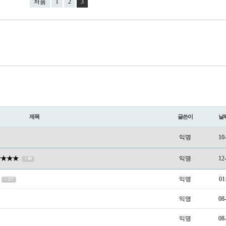
처음
1
2
3
제목
글쓴이
날
익명
10
판★★★
익명
12
+ 80
익명
01
+ 277
익명
08
익명
08