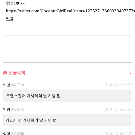
읽어보자!
https://twitter.com/CoconutGirlReal/status/1225271386093940737?s
=20
댓글목록
익명
#420710
21-03-31 21:11:07
트랜스젠더 가시화의 날 기념 펍
익명
#421375
21-04-26 15:57:05
레즈비언 가시화의 날 기념 펍
익명
#431356
22-03-31 18:46:37