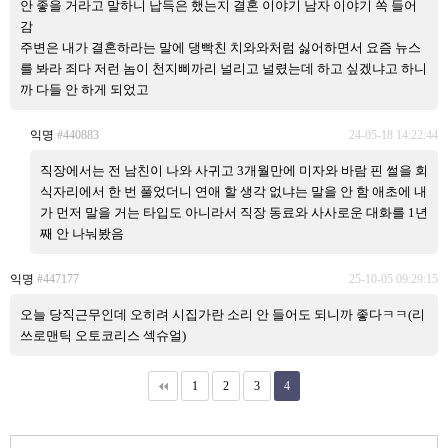
안 좋을 거라고 말하니 납득은 했는지 결혼 이야기 남자 이야기 쏙 들어
감
주변은 내가 결혼하라는 말에 댕빡친 치와와처럼 싫어하면서 요즘 뉴스
를 봐라 죄다 저런 놈이 천지삐까리 널리고 널렸는데 하고 싶겠냐고 하니
까 다들 안 하게 되었고
익명
#440883
24-05-18 14:22:44
직장에서는 전 남친이 나와 사귀고 3개월만에 미자와 바람 핀 썰을 회
식자리에서 한 번 풀었더니 연애 할 생각 없냐는 말을 안 함 애초에 내
가 먼저 말을 거는 타입도 아니라서 직장 동료와 사사로운 대화를 1년
째 안 나눠봤음
익명
#447177
25-10-05 09:29:15
오늘 당직근무인데 오히려 시집가란 소리 안 들어도 되니까 좋다ㅋㅋ(리
쓰로맨틱 오토코리스 섹슈얼)
1
2
3
4