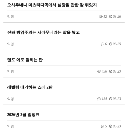
오사후네나 미츠타다쪽에서 실장될 만한 칼 뭐있지
익명
12
03-26
진짜 방임주의는 사다무네라는 말을 봤고
익명
6
03-25
텐포 에도 달리는 판
익명
456
03-23
레벨링 얘기하는 스레 2판
익명
134
03-23
2026년 3월 일정표
익명
5
03-23