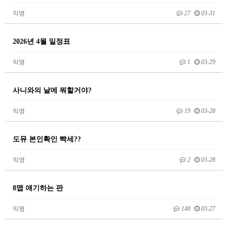
익명
27
03-31
2026년 4월 일정표
익명
1
03-29
사니와의 날에 뭐할거야?
익명
19
03-28
도뮤 본인확인 빡세??
익명
2
03-28
8맵 얘기하는 판
익명
148
03-27