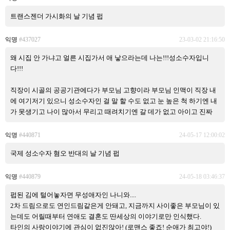
트랜스젠더 가시화의 날 기념 펍
익명
#437027
23-03-02 21:16:50
왜 시집 안 가냐고 얼른 시집가서 애 낳으라는데 나는!!!성소수자입니
다!!!
직장이 시골의 공공기관에다가 부모님 고향이라 부모님 인맥이 직장 내
에 여기저기 있으니 성소수자인 걸 말 할 수도 없고 눈 높은 척 하기엔 내
가 못생기고 나이 많아서 무리고 때려치기엔 갈 데가 없고 아이고 진짜
익명
#440871
24-05-17 12:00:02
국제 성소수자 혐오 반대의 날 기념 펍
익명
#440879
24-05-18 03:46:37
펍된 김에 털어놓자면 무성애자인 나니와....
2차 드림으로도 연인드림같은게 안돼고, 지금까지 사이좋은 부모님이 있
는데도 어릴때부터 연애도 결혼도 딴세상의 이야기로만 인식했다.
타인의 사랑이야기에 관심이 없진않아! (로맨스 좋죠! 순애가 최고야!)