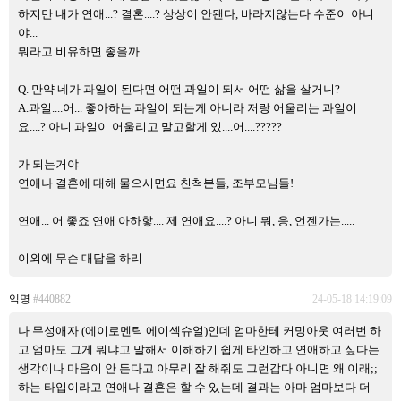
하지만 내가 연애...? 결혼....? 상상이 안됀다, 바라지않는다 수준이 아니
야...
뭐라고 비유하면 좋을까....
Q. 만약 네가 과일이 된다면 어떤 과일이 되서 어떤 삶을 살거니?
A.과일....어... 좋아하는 과일이 되는게 아니라 저랑 어울리는 과일이
요....? 아니 과일이 어울리고 말고할게 있....어....?????
가 되는거야
연애나 결혼에 대해 물으시면요 친척분들, 조부모님들!
연애... 어 좋죠 연애 아하핳.... 제 연애요....? 아니 뭐, 응, 언젠가는.....
이외에 무슨 대답을 하리
익명
#440882
24-05-18 14:19:09
나 무성애자 (에이로멘틱 에이섹슈얼)인데 엄마한테 커밍아웃 여러번 하
고 엄마도 그게 뭐냐고 말해서 이해하기 쉽게 타인하고 연애하고 싶다는
생각이나 마음이 안 든다고 아무리 잘 해줘도 그런갑다 아니면 왜 이래;;
하는 타입이라고 연애나 결혼은 할 수 있는데 결과는 아마 엄마보다 더