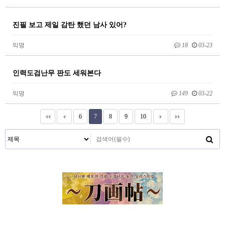
진필 보고 제일 감탄 했던 남사 있어?
익명
18
03-23
인력도검난무 판도 세워본다
익명
149
03-22
6
7
8
9
10