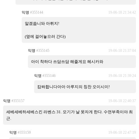
익명
#355144
19-06-18 21:34:42
알겠쑵니돠 아뤼지!
(옆에 걸어놓으러 간다)
익명
#355145
19-06-18 21:37:04
아이 착하다 쓰담쓰담 해줄게요 헤시카와
익명
#355146
19-06-18 21:39:24
캄쏴합니다아아 아루지의 칭찬 오이시이!
익명
#355157
19-06-18 22:40:37
세베세베하세베스킨 라벤스 31. 모기가 날 못자게 한다. 수면부족이야 최
근.
익명
#355159
19-06-18 22:47:19