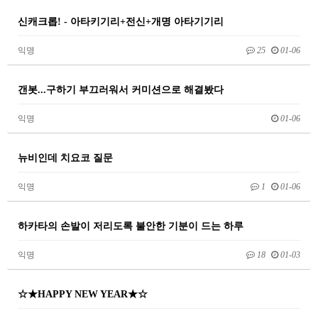
신캐크롭! - 아타키기리+전신+개명 아타기기리
익명
25
01-06
갠봇...구하기 부끄러워서 커미션으로 해결봤다
익명
01-06
뉴비인데 치요코 질문
익명
1
01-06
하카타의 손발이 저리도록 불안한 기분이 드는 하루
익명
18
01-03
☆★HAPPY NEW YEAR★☆