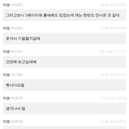
익명
#410205
20-09-08 09:29:04
그러고보니 1페이지에 흥세베도 있었는데 걔는 한번도 안나온 것 같네
익명
#410264
20-09-08 23:03:24
웃겨서 기절할거같애
익명
#413532
20-12-06 17:53:52
간만에 보고싶세베
익명
#417609
21-01-25 13:02:23
헷시다요펌
익명
#418976
21-02-14 17:45:59
생각나서 펍
익명
#428058
21-10-30 20:20:21