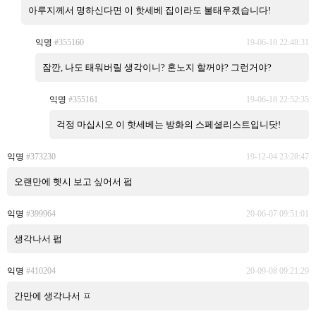
아루지께서 명하신다면 이 핫세베 집이라도 불태우겠습니다!
익명
#355160
19-06-18 22:48:31
잠깐, 나도 태워버릴 생각이니? 혼노지 할꺼야? 그런거야?
익명
#355161
19-06-18 22:52:35
걱정 마십시오 이 핫세베는 방화의 스페셜리스트입니닷!
익명
#373230
19-12-04 23:28:47
오랜만에 헷시 보고 싶어서 펍
익명
#399964
20-06-07 09:51:01
생각나서 펍
익명
#410204
20-09-08 09:21:29
간만에 생각나서 ㅍ