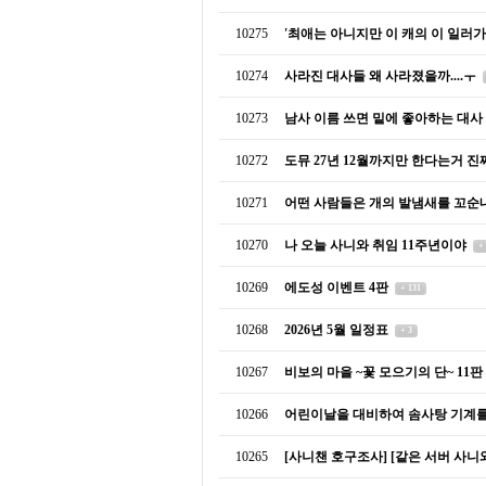
10275
'최애는 아니지만 이 캐의 이 일러가
10274
사라진 대사들 왜 사라졌을까....ㅜ
10273
남사 이름 쓰면 밑에 좋아하는 대사
10272
도뮤 27년 12월까지만 한다는거 진
10271
어떤 사람들은 개의 발냄새를 꼬순
10270
나 오늘 사니와 취임 11주년이야
+
10269
에도성 이벤트 4판
+ 131
10268
2026년 5월 일정표
+ 3
10267
비보의 마을 ~꽃 모으기의 단~ 11판
10266
어린이날을 대비하여 솜사탕 기계
10265
[사니챈 호구조사] [같은 서버 사