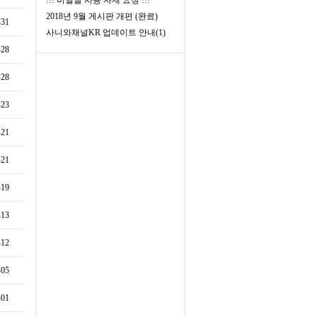
!!! 비밀글 사용 자제 요청 !!!
2018년 9월 게시판 개편 (완료)
-31
사니와채널KR 업데이트 안내(1)
-28
-28
-23
-21
-21
-19
-13
-12
-05
-01