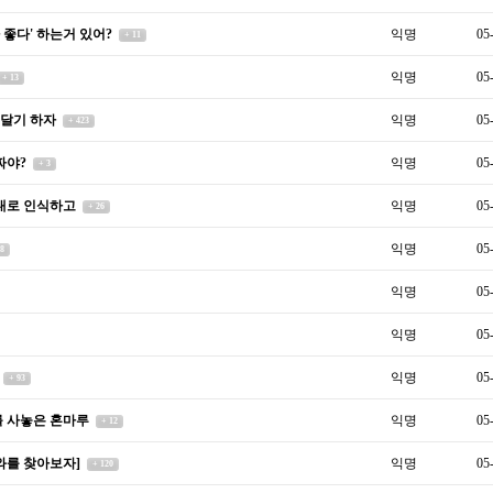
 좋다' 하는거 있어?
익명
05
+ 11
익명
05
+ 13
 달기 하자
익명
05
+ 423
짜야?
익명
05
+ 3
내로 인식하고
익명
05
+ 26
익명
05
 8
익명
05
익명
05
익명
05
+ 93
를 사놓은 혼마루
익명
05
+ 12
니와를 찾아보자]
익명
05
+ 120