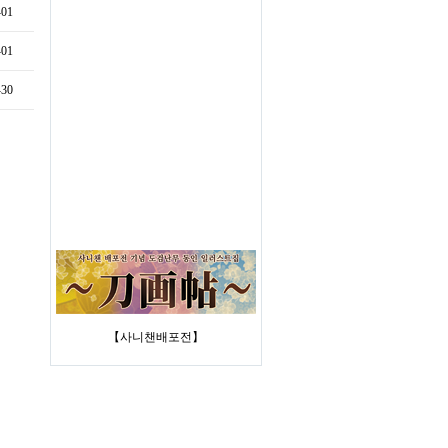
-01
-01
-30
【사니챈배포전】