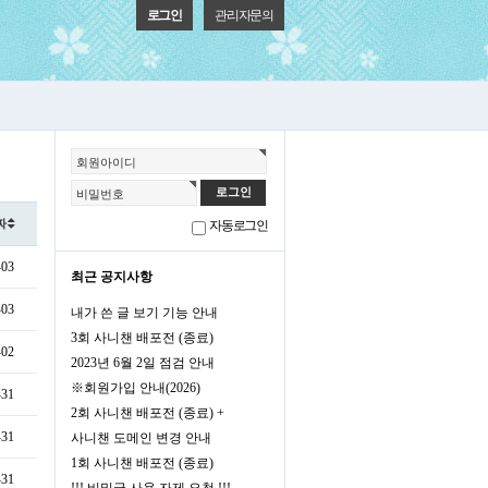
로그인
관리자문의
회원아이디
비밀번호
짜
회원가입
정보찾기
자동로그인
-03
최근 공지사항
-03
내가 쓴 글 보기 기능 안내
3회 사니챈 배포전 (종료)
-02
2023년 6월 2일 점검 안내
※회원가입 안내(2026)
-31
2회 사니챈 배포전 (종료) +
-31
사니챈 도메인 변경 안내
1회 사니챈 배포전 (종료)
-31