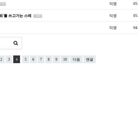
익명
05
+ 12
워'를 쓰고가는 스레
익명
05
+ 452
익명
04
2
3
4
5
6
7
8
9
10
다음
맨끝