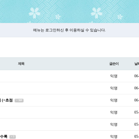
메뉴는 로그인하신 후 이용하실 수 있습니다.
제목
글쓴이
날
익명
06
익명
06
 (+초점
익명
06
+ 369
익명
05
익명
05
할수록
익명
05
+ 5