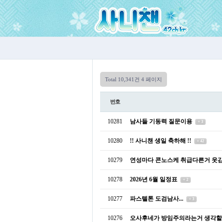
Total 10,341건
4 페이지
번호
10281
남사들 기동력 질문이용
+ 3
10280
!! 사니챈 생일 축하해 !!
+ 42
10279
연성마다 콘노스케 취급다른거 웃김
10278
2026년 6월 일정표
+ 2
10277
파스텔톤 도검남사...
+ 3
10276
오사후네가 방임주의라는거 생각